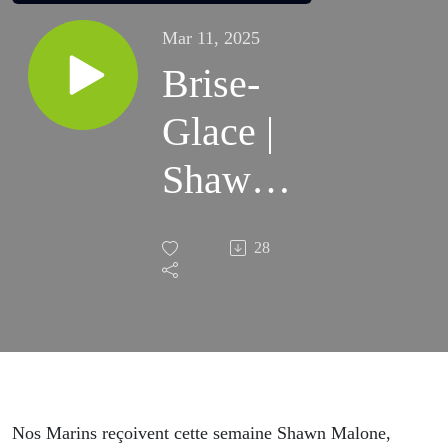
Mar 11, 2025
Brise-
Glace |
Shawn
Malone
28
| #119
Nos Marins reçoivent cette semaine Shawn Malone,