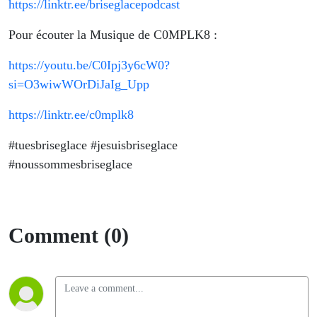
https://linktr.ee/briseglacepodcast
Pour écouter la Musique de C0MPLK8 :
https://youtu.be/C0Ipj3y6cW0?
si=O3wiwWOrDiJaIg_Upp
https://linktr.ee/c0mplk8
#tuesbriseglace #jesuisbriseglace
#noussommesbriseglace
Comment (0)